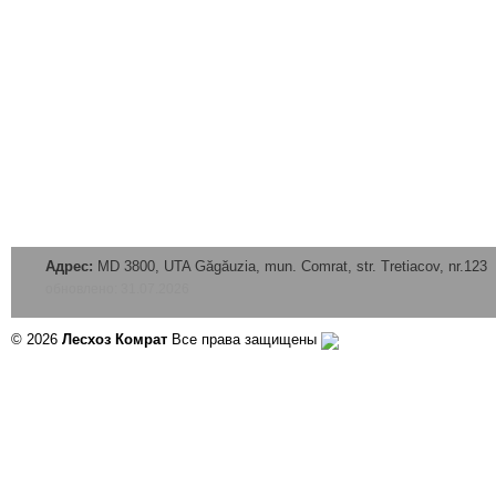
Адрес:
MD 3800, UTA Găgăuzia, mun. Comrat, str. Tretiacov, nr.123
обновлено: 31.07.2026
© 2026
Лесхоз Комрат
Все права защищены